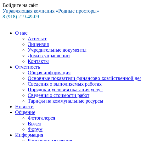
Войдите на сайт
Управляющая компания
«Родные просторы»
8 (918) 219-49-09
О нас
Аттестат
Лицензия
Учредительные документы
Дома в управлении
Контакты
Отчетность
Общая информация
Основные показатели финансово-хозяйственной де
Сведения о выполняемых работах
Порядок и условия оказания услуг
Сведения о стоимости работ
Тарифы на коммунальные ресурсы
Новости
Общение
Фотогалерея
Видео
Форум
Информация
Регламент заселения