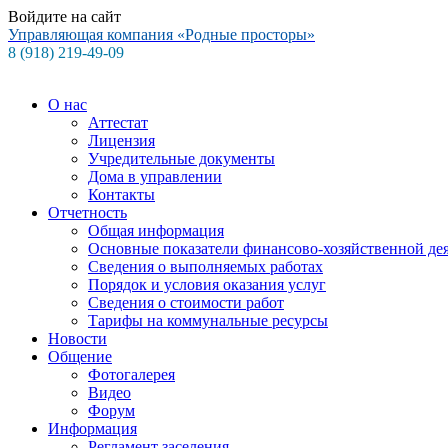
Войдите на сайт
Управляющая компания
«Родные просторы»
8 (918) 219-49-09
О нас
Аттестат
Лицензия
Учредительные документы
Дома в управлении
Контакты
Отчетность
Общая информация
Основные показатели финансово-хозяйственной де
Сведения о выполняемых работах
Порядок и условия оказания услуг
Сведения о стоимости работ
Тарифы на коммунальные ресурсы
Новости
Общение
Фотогалерея
Видео
Форум
Информация
Регламент заселения