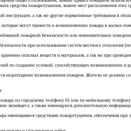
ений общего пользования, знание правил пожарной безопаснос
ать средства пожаротушения, знание мест расположения этих ср
ой инструкции, а так же другие нормативные требования в обла
, которые могут привести к возникновению пожара в жилых пом
ебований пожарной безопасности или невнимательное поведение,
езопасности при использовании систем местного отопления (пече
 хранении опасных веществ и материалов, а так же при проведе
елей по созданию условий, способствующих возникновению и р
ется недопущение возникновения пожаров. Жители не должны соз
:
 пожара по городскому телефону 01 или по мобильному телефону
илию звонящего, а также имеющуюся дополнительную информаци
ара имеющимися средствами пожаротушения, обеспечивая при это
ия пожара и спасательных работ.