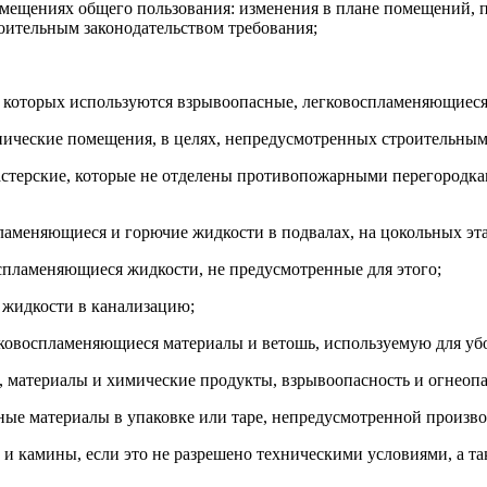
помещениях общего пользования: изменения в плане помещений, п
ительным законодательством требования;
в которых используются взрывоопасные, легковоспламеняющиеся
ехнические помещения, в целях, непредусмотренных строительным
мастерские, которые не отделены противопожарными перегородк
пламеняющиеся и горючие жидкости в подвалах, на цокольных эта
оспламеняющиеся жидкости, не предусмотренные для этого;
 жидкости в канализацию;
егковоспламеняющиеся материалы и ветошь, используемую для уб
а, материалы и химические продукты, взрывоопасность и огнеоп
сные материалы в упаковке или таре, непредусмотренной произв
и и камины, если это не разрешено техническими условиями, а т