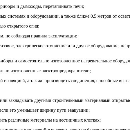
приборы и дымоходы, перетапливать печи;
ных системах и оборудовании, а также ближе 0,5 метров от осве
ью открытого огня;
ем, не соблюдая правила эксплуатации;
 газовое, электрическое отопление или другое оборудование, не
риборы и самостоятельно изготовленное нагревательное оборудо
ельно изготовленные электропредохранители;
ой изоляцией, а так же производить соединения, способные вызв
ть или закладывать другими строительными материалами открыт
, если это уменьшает ширину пути эвакуации;
анить различные материалы на лестничных клетках;
куационные или аварийные двери, люки на балконах или лоджия