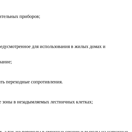
тительных приборов;
предусмотренное для использования в жилых домах и
вание;
ать переходные сопротивления.
ые зоны в незадымляемых лестничных клетках;
х, а так же переходы в смежные секции и выходы на наружные